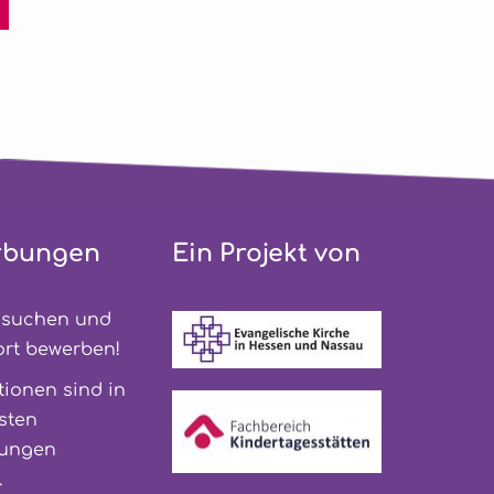
rbungen
Ein Projekt von
ssuchen und 
ort bewerben!
ionen sind in 
den meisten 
ungen 
.