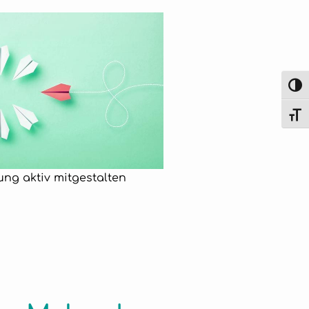
Umsch
Schrif
tung aktiv mitgestalten