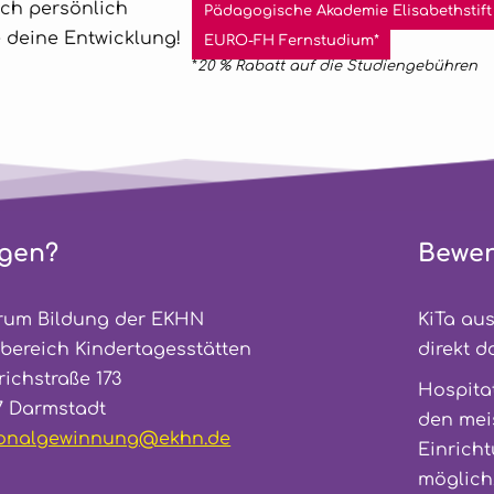
ich persönlich
Pädagogische Akademie Elisabethstift
 deine Entwicklung!
EURO-FH Fernstudium*
*
20 % Rabatt auf die Studiengebühren
gen?
Bewe
rum Bildung der EKHN
KiTa au
bereich Kindertagesstätten
direkt d
richstraße 173
Hospitat
7 Darmstadt
onalgewinnung@ekhn.de
Einricht
möglich