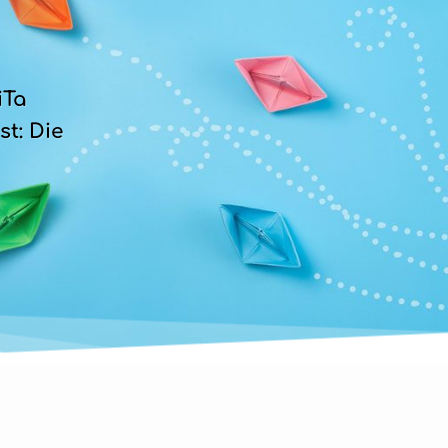
Ta 
t: Die 